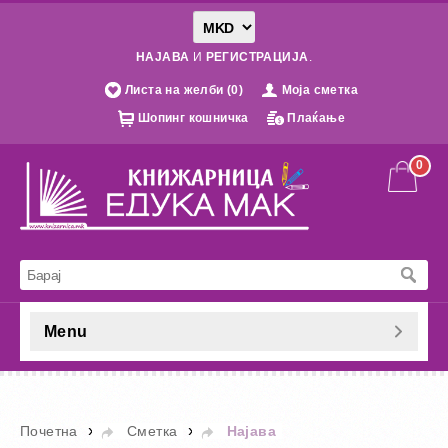
НАЈАВА
И
РЕГИСТРАЦИЈА
.
Листа на желби (0)
Моја сметка
Шопинг кошничка
Плаќање
0
Menu
»
»
Почетна
Сметка
Најава