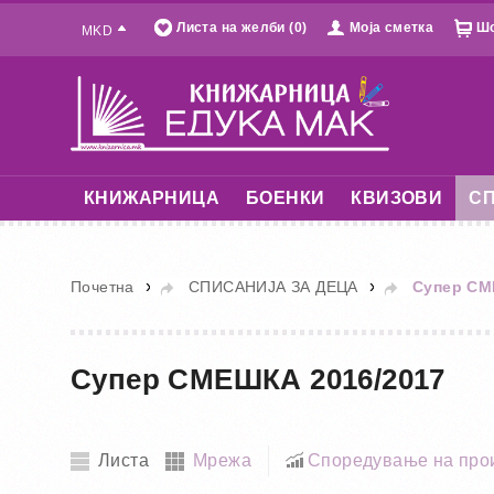
Листа на желби (0)
Моја сметка
Шо
MKD
КНИЖАРНИЦА
БОЕНКИ
КВИЗОВИ
СП
»
»
Почетна
СПИСАНИЈА ЗА ДЕЦА
Супер СМ
Супер СМЕШКА 2016/2017
Листа
Мрежа
Споредување на прои