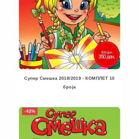
600 ден.
350 ден.
Супер Смешка 2018/2019 - КОМПЛЕТ 10
броја
Во кошничка
-42%
Додај во желби
Додај за споредба