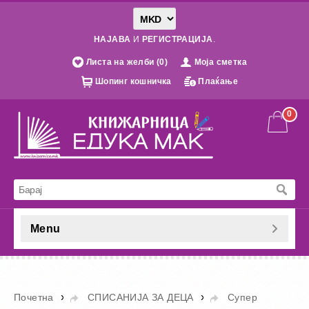
НАЈАВА
И
РЕГИСТРАЦИЈА
.
Листа на желби (0)
Моја сметка
Шопинг кошничка
Плаќање
0
Menu
»
»
Почетна
СПИСАНИЈА ЗА ДЕЦА
Супер