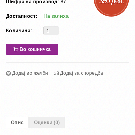
350 ден.
Шифра на производ:
87
Достапност:
На залиха
Количина:
Во кошничка
Додај во желби
Додај за споредба
Опис
Оценки (0)