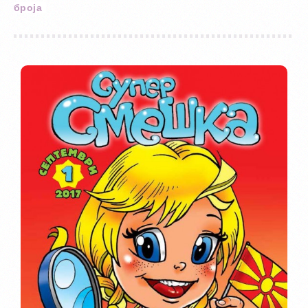
броја