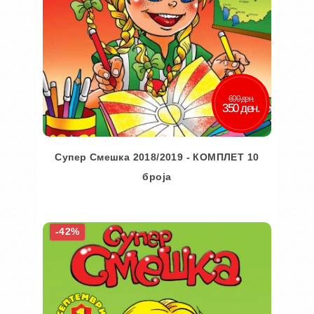
600 ден.
350 ден.
Супер Смешка 2018/2019 - КОМПЛЕТ 10
броја
Во кошничка
-42%
Додај во желби
Додај за споредба