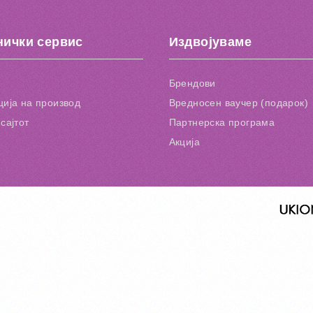
нички сервис
Издвојуваме
Брендови
ија на производ
Вредносен ваучер (подарок)
сајтот
Партнерска програма
Акција