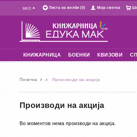
Листа на желби (0)
Моја сметка
Шо
MKD
КНИЖАРНИЦА
БОЕНКИ
КВИЗОВИ
СП
»
Почетна
Производи на акција
Производи на акција
Во моментов нема производи на акција.