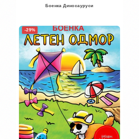
Боенка Диносауруси
Во кошничка
-29%
Додај во желби
Додај за споредба
140 ден.