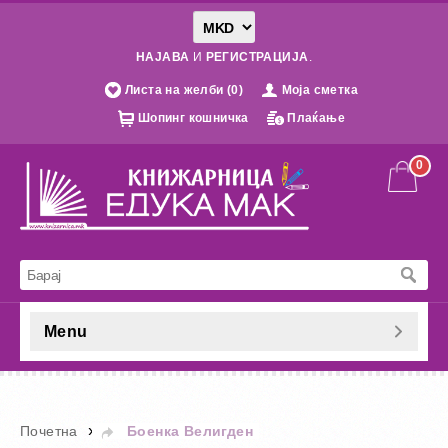
НАЈАВА
И
РЕГИСТРАЦИЈА
.
Листа на желби (0)
Моја сметка
Шопинг кошничка
Плаќање
0
Menu
»
Почетна
Боенка Велигден