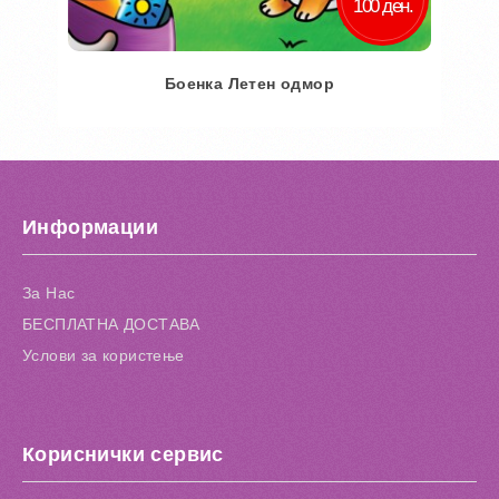
100 ден.
Боенка Летен одмор
Во кошничка
Додај во желби
Информации
Додај за споредба
За Нас
БЕСПЛАТНА ДОСТАВА
Услови за користење
Кориснички сервис