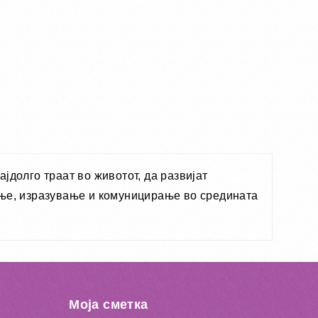
јдолго траат во животот, да развијат
ање, изразување и комуницирање во средината
Моја сметка