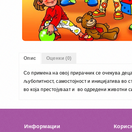
Опис
Оценки (0)
Со примена на овој прирачник се очекува деца
љубопитност, самостојност и иницијатива во 
во која престојуваат и во одредени животни с
Информации
Корис