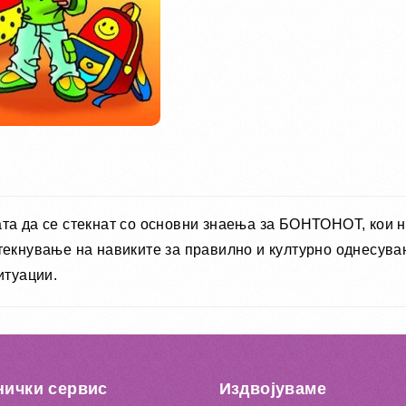
та да се стекнат со основни знаења за БОНТОНОТ, кои на
стекнување на навиките за правилно и културно однесув
итуации.
нички сервис
Издвојуваме