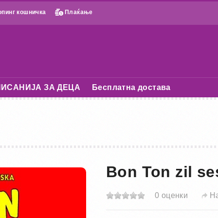
пинг кошничка
Плаќање
ИСАНИЈА ЗА ДЕЦА
Бесплатна достава
Bon Ton zil ses
0 оценки
Н