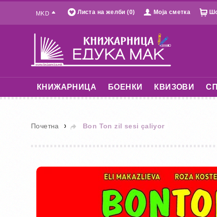
Листа на желби (0)
Моја сметка
Шо
MKD
КНИЖАРНИЦА
БОЕНКИ
КВИЗОВИ
СП
»
Почетна
Bon Ton zil sesi çaliyor