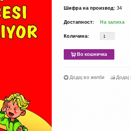
Шифра на производ:
34
Достапност:
На залиха
Количина:
Во кошничка
Додај во желби
Додај 