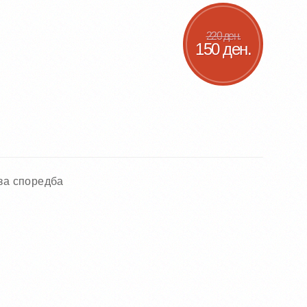
220 ден.
150 ден.
за споредба