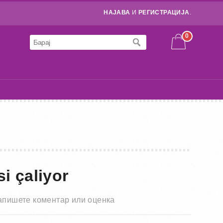
НАЈАВА
И
РЕГИСТРАЦИЈА
.
0
i çaliyor
апишете коментар или оценка