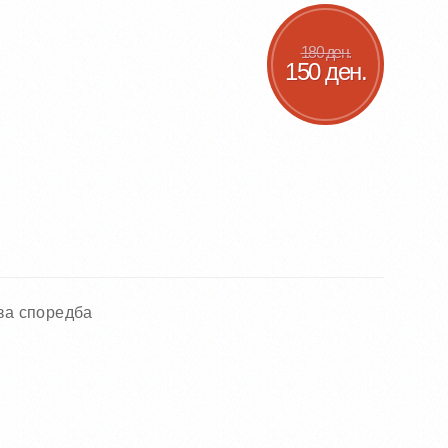
180 ден.
150 ден.
за споредба