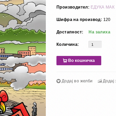
Производител:
ЕДУКА МАК
Шифра на производ:
120
Достапност:
На залиха
Количина:
Во кошничка
Додај во желби
Додај 