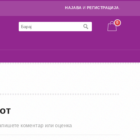
НАЈАВА
И
РЕГИСТРАЦИЈА
.
0
от
апишете коментар или оценка