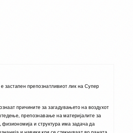
 е застапен препознатливиот лик на Супер
пoзнаат причините за загадувањето на воздухот
о штедење, препознавање на материјалите за
, физиономија и структура има задача да
знанија и навики кои се стекнуваат во раната