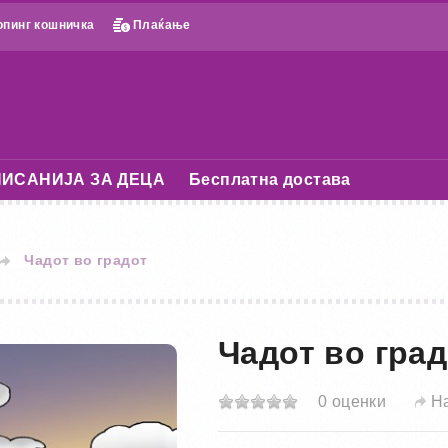
пинг кошничка
Плаќање
ИСАНИЈА ЗА ДЕЦА
Бесплатна достава
Чадот во градот
Чадот во град
0 оценки
Н