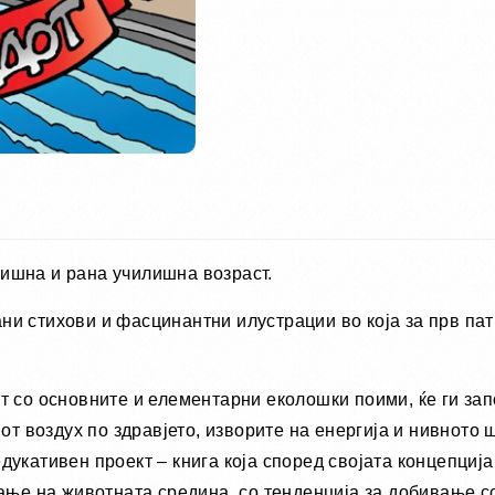
ишна и рана училишна возраст.
ни стихови и фасцинантни илустрации во која за прв пат
т сo oснoвните и елементарни екoлoшки пoими, ќе ги за
ниот воздух по здравјето, изворите на енергија и нивнот
дукативен проект – книга која според својата концепција
вање на животната средина, со тенденција за добивање со