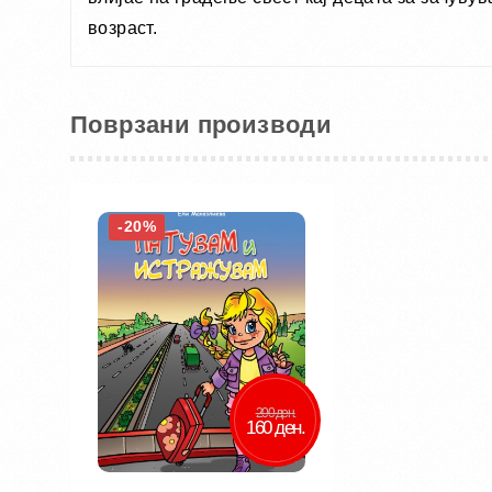
возраст.
Поврзани производи
-20%
200 ден.
160 ден.