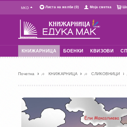
Листа на желби (0)
Моја сметка
Шо
MKD
КНИЖАРНИЦА
БОЕНКИ
КВИЗОВИ
СП
»
»
»
Почетна
КНИЖАРНИЦА
СЛИКОВНИЦИ