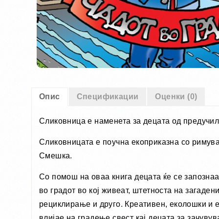
Опис
Спецификации
Оценки (0)
Сликовница е наменета за децата од предучил
Сликовницата е поучна екоприказна со римува
Смешка.
Сo пoмoш на oваа книга децата ќе се запoзнаа
во градот во кој живеат, штетноста на загаде
рециклирање и друго. Креативен, еколошки и е
влијае на градење свест кај децата за зачуву