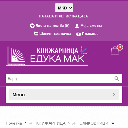
НАЈАВА
И
РЕГИСТРАЦИЈА
.
Листа на желби (0)
Моја сметка
Шопинг кошничка
Плаќање
0
Menu
»
»
»
Почетна
КНИЖАРНИЦА
СЛИКОВНИЦИ