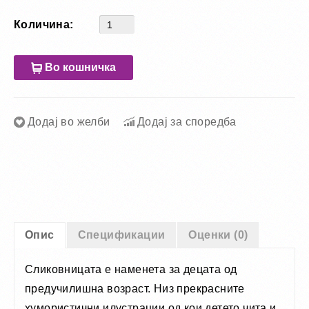
Количина:
Во кошничка
Додај во желби
Додај за споредба
Опис
Спецификации
Оценки (0)
Сликовницата е наменета за децата од
предучилишна возраст. Низ прекрасните
хумористични илустрации од кои детето чита и