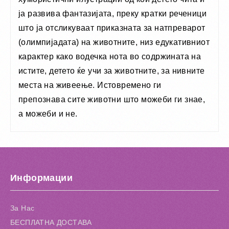
ја развива фантазијата, преку кратки реченици
што ја отсликуваат приказната за натпреварот
(олимпијадата) на животните, низ едукативниот
карактер како водечка нота во содржината на
истите, детето ќе учи за животните, за нивните
места на живеење. Истовремено ги
препознава сите животни што можеби ги знае,
а можеби и не.
Информации
За Нас
БЕСПЛАТНА ДОСТАВА