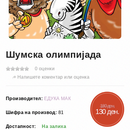
Шумска олимпијада
0 оценки
Напишете коментар или оценка
Производител:
ЕДУКА МАК
180 ден.
130 ден.
Шифра на производ:
81
Достапност:
На залиха