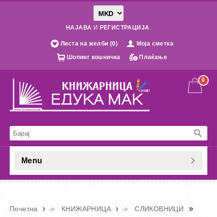
НАЈАВА
И
РЕГИСТРАЦИЈА
.
Листа на желби (0)
Моја сметка
Шопинг кошничка
Плаќање
0
Menu
»
»
»
Почетна
КНИЖАРНИЦА
СЛИКОВНИЦИ