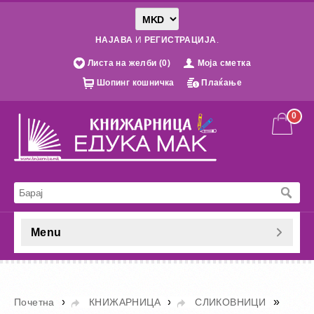
НАЈАВА
И
РЕГИСТРАЦИЈА
.
Листа на желби (0)
Моја сметка
Шопинг кошничка
Плаќање
0
Menu
»
»
»
Почетна
КНИЖАРНИЦА
СЛИКОВНИЦИ