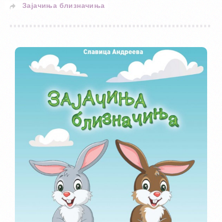
Зајачиња близначиња