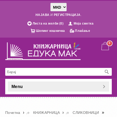
НАЈАВА
И
РЕГИСТРАЦИЈА
.
Листа на желби (0)
Моја сметка
Шопинг кошничка
Плаќање
0
Menu
»
»
»
Почетна
КНИЖАРНИЦА
СЛИКОВНИЦИ