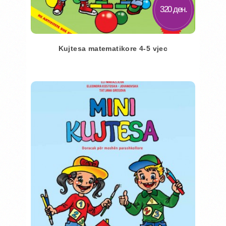
320 ден.
Kujtesa matematikore 4-5 vjec
Во кошничка
Додај во желби
Додај за споредба