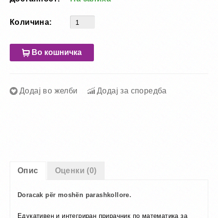
Количина:
Во кошничка
Додај во желби
Додај за споредба
Опис
Оценки (0)
Doracak për moshën parashkollore.
Едукативен и интегриран прирачник по математика за