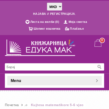
НАЈАВА
И
РЕГИСТРАЦИЈА
.
Листа на желби (0)
Моја сметка
Шопинг кошничка
Плаќање
0
Menu
»
Почетна
Kujtesa matematikore 5-6 vjec