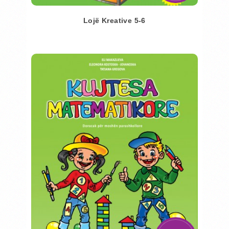
Lojë Kreative 5-6
Во кошничка
Додај во желби
Додај за споредба