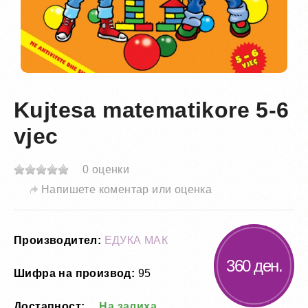
Kujtesa matematikore 5-6
vjec
0 оценки
Напишете коментар или оценка
Производител:
ЕДУКА МАК
360 ден.
Шифра на производ:
95
Достапност:
На залиха