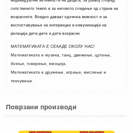
индивидуални активности на децата, за развој според
сопственото темпо и за неговото следење од страна на
возрасните. Воедно даваат одлична можност и за
воспоставување на интеракции и комуникација на
релација дете-дете и дете возрасен.
МАТЕМАТИКАТА Е СЕКАДЕ ОКОЛУ НАС!
Математиката е музика, танц, движење, цртање,
боење, говорење, емоција.
Математиката е дружење, играње, мислење и
текнување.
Поврзани производи