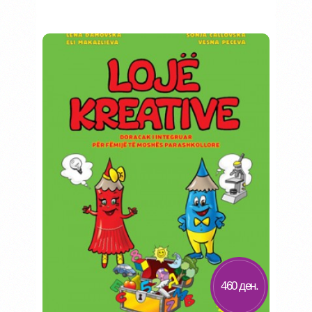
Во кошничка
Додај во желби
Додај за споредба
460 ден.