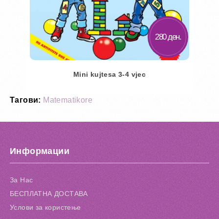
280 ден.
Mini kujtesa 3-4 vjec
Тагови:
Matematikore
Во кошничка
Додај во желби
Додај за споредба
Информации
За Нас
БЕСПЛАТНА ДОСТАВА
Услови за користење