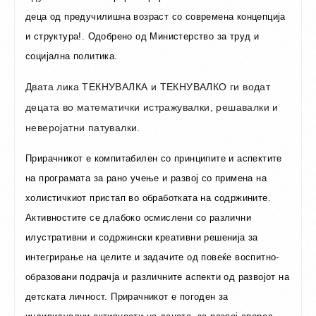
деца од предучилишна возраст со современа концепција
и структура!. Одобрено од Министерство за труд и
социјална политика.
Двата лика ТЕКНУВАЛКА и ТЕКНУВАЛКО ги водат
децата во математички истражувалки, решавалки и
неверојатни патувалки.
Прирачникот е компитабилен со принципите и аспектите
на програмата за рано учење и развој со примена на
холистичкиот пристап во обработката на содржините.
Активностите се длабоко осмислени со различни
илустративни и содржински креативни решенија за
интегрирање на целите и задачите од повеќе воспитно-
образовани подрачја и различните аспекти од развојот на
детската личност. Прирачникот е погоден за