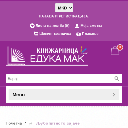
НАЈАВА
И
РЕГИСТРАЦИЈА
.
Листа на желби (0)
Моја сметка
Шопинг кошничка
Плаќање
0
Menu
»
Почетна
Љубопитното зајаче