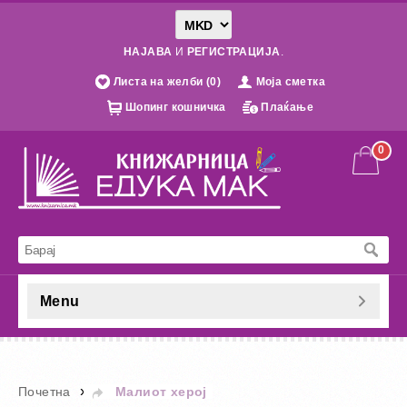
НАЈАВА
И
РЕГИСТРАЦИЈА
.
Листа на желби (0)
Моја сметка
Шопинг кошничка
Плаќање
0
Menu
»
Почетна
Малиот херој