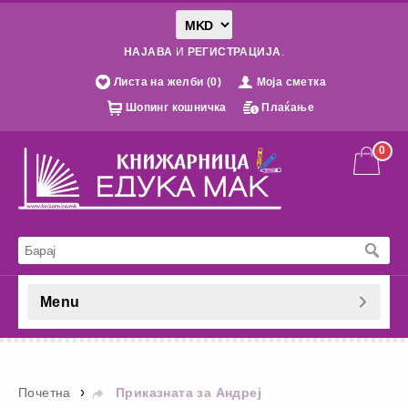
НАЈАВА
И
РЕГИСТРАЦИЈА
.
Листа на желби (0)
Моја сметка
Шопинг кошничка
Плаќање
0
Menu
»
Почетна
Приказната за Андреј