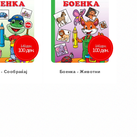
140 ден.
140 ден.
100 ден.
100 ден.
 - Сообраќај
Боенка - Животни
 кошничка
Во кошничка
ај во желби
Додај во желби
 за споредба
Додај за споредба