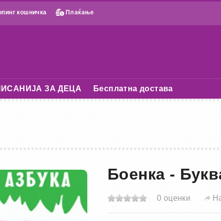
пинг кошничка
Плаќање
ИСАНИЈА ЗА ДЕЦА
Бесплатна достава
Боенка - Букв
0 оценки
Н