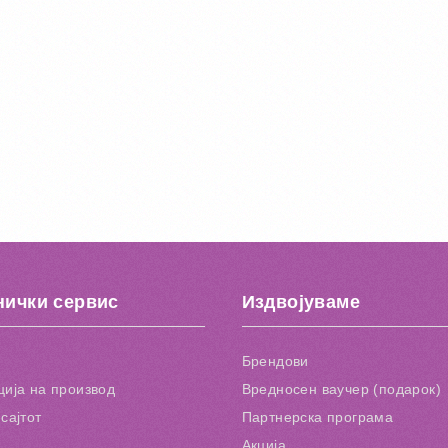
нички сервис
Издвојуваме
Брендови
ија на производ
Вредносен ваучер (подарок)
сајтот
Партнерска програма
Акција