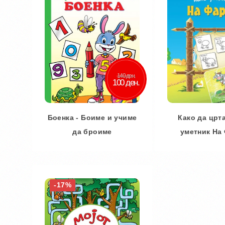
140 ден.
100 ден.
Боенка - Боиме и учиме
Како да црт
да броиме
уметник На
Во кошничка
Во кош
-17%
Додај во желби
Додај во
Додај за споредба
Додај за 