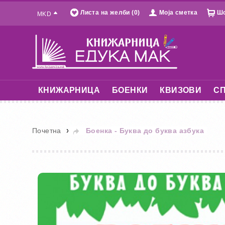
Листа на желби (0)
Моја сметка
Шо
MKD
КНИЖАРНИЦА
БОЕНКИ
КВИЗОВИ
СП
»
Почетна
Боенка - Буква до буква азбука