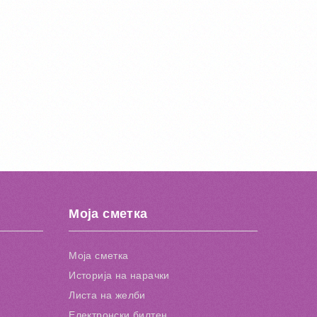
Моја сметка
Моја сметка
Историја на нарачки
Листа на желби
Електронски билтен