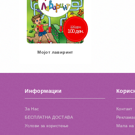
120 ден.
100 ден.
Мојот лавиринт
Во кошничка
Додај во желби
Информации
Корис
Додај за споредба
За Нас
Контакт
БЕСПЛАТНА ДОСТАВА
Рекламац
Услови за користење
Мапа на 