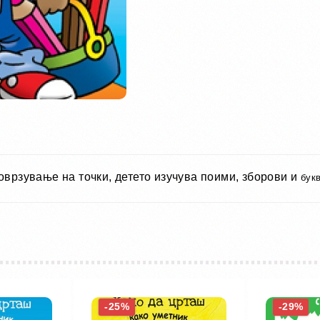
поврзување на точки, детето изучува поими, зборови и
бук
-25%
-29%