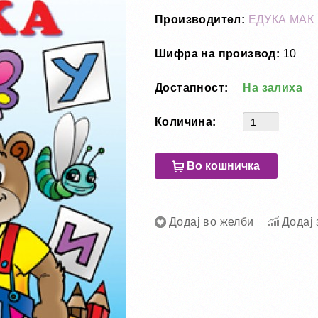
Производител:
ЕДУКА МАК
Шифра на производ:
10
Достапност:
На залиха
Количина:
Во кошничка
Додај во желби
Додај 