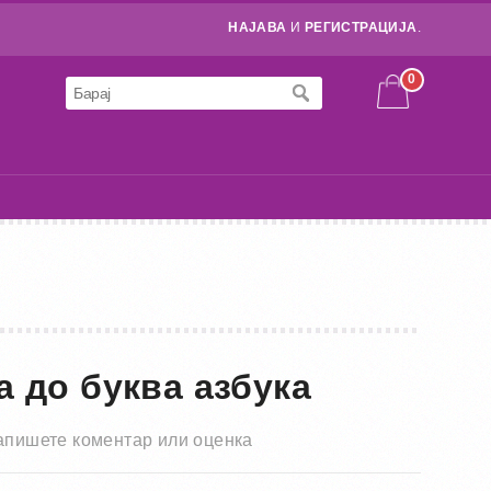
НАЈАВА
И
РЕГИСТРАЦИЈА
.
0
а до буква азбука
апишете коментар или оценка