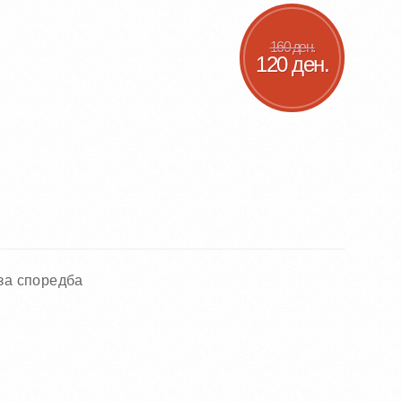
160 ден.
120 ден.
за споредба