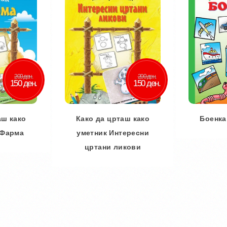
200 ден.
200 ден.
150 ден.
150 ден.
аш како
Како да црташ како
Боенка
 Фарма
уметник Интересни
цртани ликови
Во
ничка
Дод
Во кошничка
 желби
Додај
Додај во желби
споредба
Додај за споредба