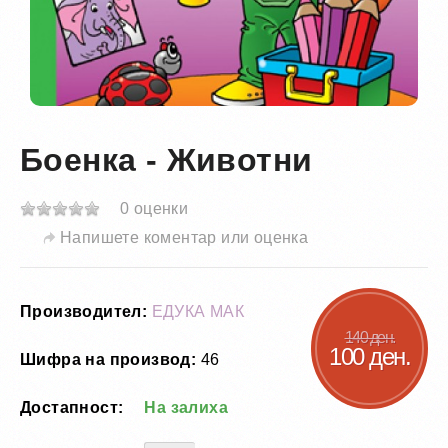
Боенка - Животни
0 оценки
Напишете коментар или оценка
Производител:
ЕДУКА МАК
140 ден.
100 ден.
Шифра на производ:
46
Достапност:
На залиха