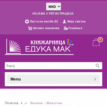
НАЈАВА
И
РЕГИСТРАЦИЈА
.
Листа на желби (0)
Моја сметка
Шопинг кошничка
Плаќање
0
Menu
»
Почетна
Боенка - Животни