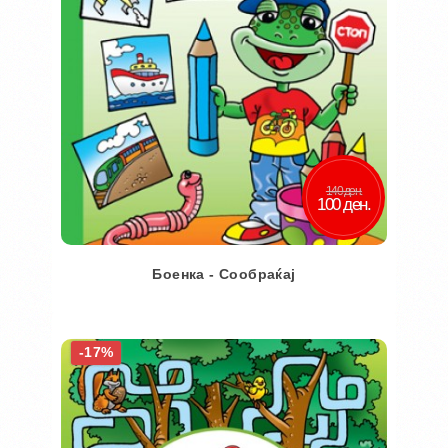
140 ден.
100 ден.
Боенка - Сообраќај
Во кошничка
-17%
Додај во желби
Додај за споредба