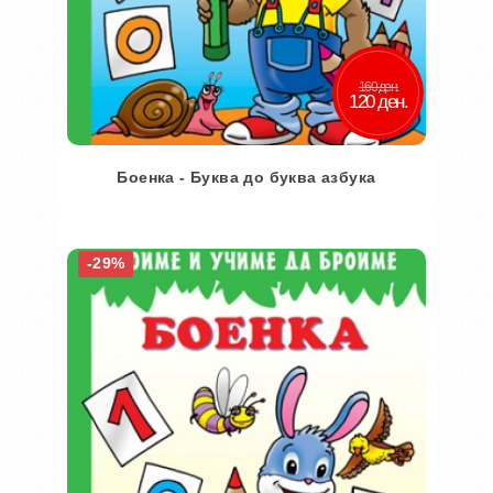
160 ден.
120 ден.
Боенка - Буква до буква азбука
Во кошничка
-29%
Додај во желби
Додај за споредба