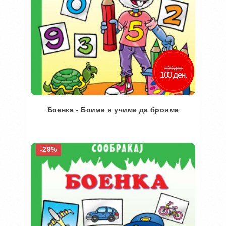
140 ден.
100 ден.
Боенка - Боиме и учиме да броиме
Во кошничка
-29%
Додај во желби
Додај за споредба