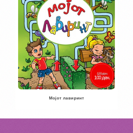
120 ден.
100 ден.
Мојот лавиринт
Во кошничка
Додај во желби