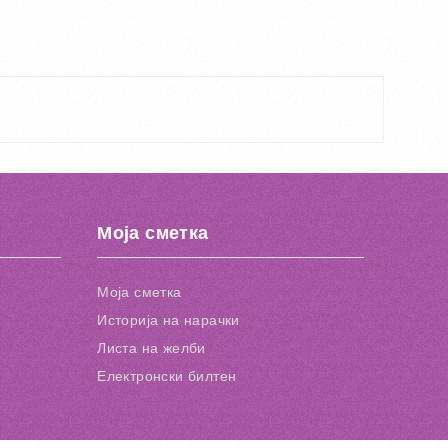
Моја сметка
Моја сметка
Историја на нарачки
Листа на желби
Електронски билтен