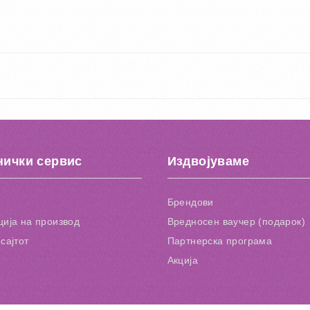
нички сервис
Издвојуваме
Брендови
ија на производ
Вредносен ваучер (подарок)
сајтот
Партнерска програма
Акција