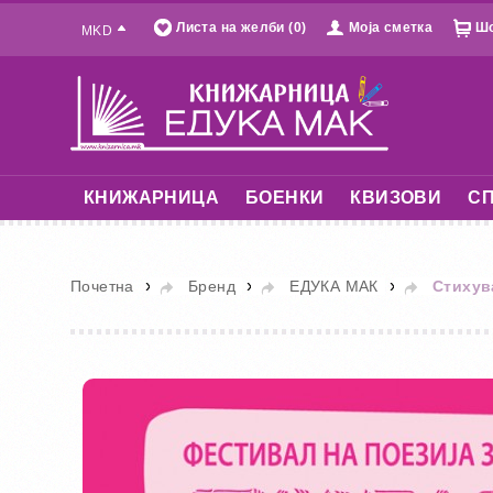
Листа на желби (0)
Моја сметка
Шо
MKD
КНИЖАРНИЦА
БОЕНКИ
КВИЗОВИ
СП
»
»
»
Почетна
Бренд
ЕДУКА МАК
Стихува