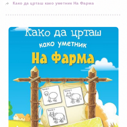
Како да црташ како уметник На Фарма