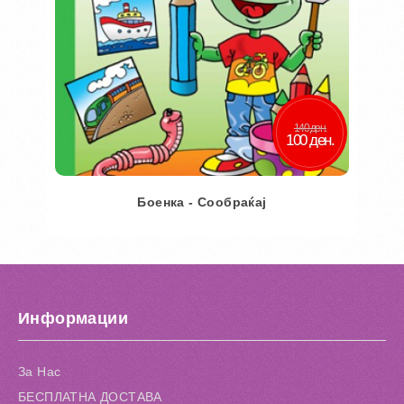
140 ден.
100 ден.
Боенка - Сообраќај
Во кошничка
Додај во желби
Информации
Додај за споредба
За Нас
БЕСПЛАТНА ДОСТАВА