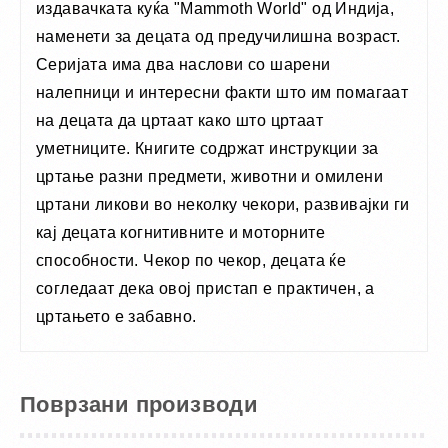
издавачката куќа "Mammoth World" од Индија,
наменети за децата од предучилишна возраст.
Серијата има два наслови со шарени
налепници и интересни факти што им помагаат
на децата да цртаат како што цртаат
уметниците. Книгите содржат инструкции за
цртање разни предмети, животни и омилени
цртани ликови во неколку чекори, развивајки ги
кај децата когнитивните и моторните
способности. Чекор по чекор, децата ќе
согледаат дека овој пристап е практичен, а
цртањето е забавно.
Поврзани производи