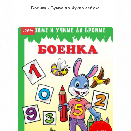
Боенка - Буква до буква азбука
Во кошничка
-29%
Додај во желби
Додај за споредба