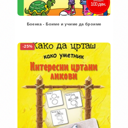
140 ден.
100 ден.
Боенка - Боиме и учиме да броиме
Во кошничка
-25%
Додај во желби
Додај за споредба