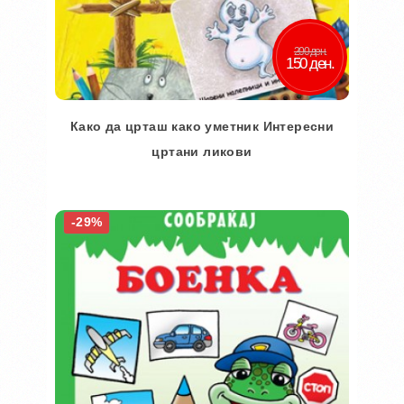
200 ден.
150 ден.
Како да црташ како уметник Интересни
цртани ликови
Во кошничка
-29%
Додај во желби
Додај за споредба