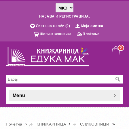
НАЈАВА
И
РЕГИСТРАЦИЈА
.
Листа на желби (0)
Моја сметка
Шопинг кошничка
Плаќање
0
Menu
»
»
»
Почетна
КНИЖАРНИЦА
СЛИКОВНИЦИ