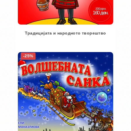
200 ден.
160 ден.
Традицијата и народното творештво
Во кошничка
-25%
Додај во желби
Додај за споредба