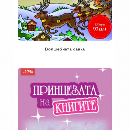
120 ден.
90 ден.
Волшебната санка
Во кошничка
-27%
Додај во желби
Додај за споредба