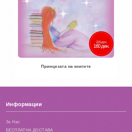
220 ден.
160 ден.
Принцезата на книгите
Во кошничка
Додај во желби
Информации
Додај за споредба
За Нас
БЕСПЛАТНА ДОСТАВА