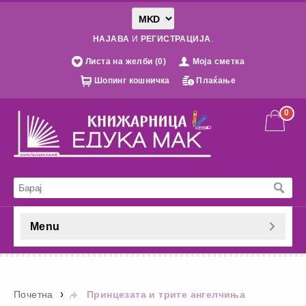
НАЈАВА
И
РЕГИСТРАЦИЈА
.
Листа на желби (0)
Моја сметка
Шопинг кошничка
Плаќање
0
Menu
»
Почетна
Принцезата и трите ангелчиња