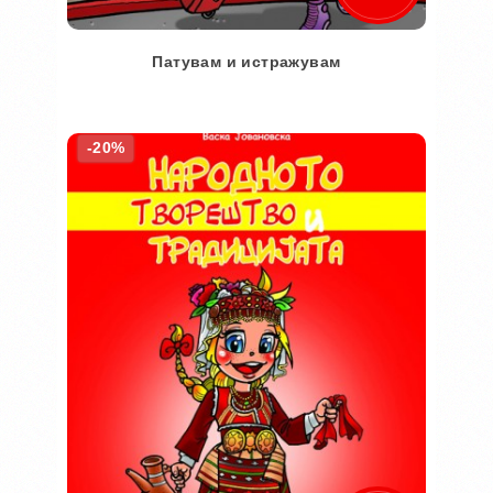
Патувам и истражувам
Во кошничка
-20%
Додај во желби
Додај за споредба