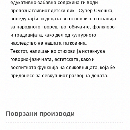
едукативнo-забавна содржина ги води
препознатливиот детски лик - Супер Смешка,
воведувајќи ги децата во основните сознанија
за народното творештво, обичаите, фолклорот
и традицијата, како дел од културното
наследство на нашата татковина.
Текстот, напишан во стихови ја истакнува
говорно-јазичната, естетската, како и
воспитната функција на сликовницата, која ќе
придонесе за севкупниот развој на децатa.
Поврзани производи