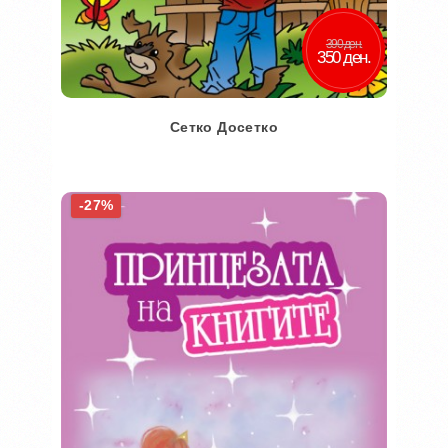
390 ден.
350 ден.
Сетко Досетко
Во кошничка
-27%
Додај во желби
Додај за споредба