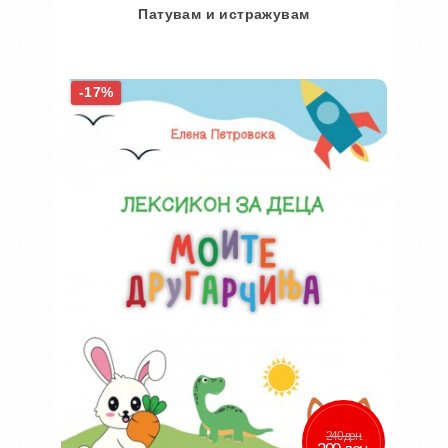
Патувам и истражувам
Во кошничка
-17%
Додај во желби
Додај за споредба
240 ден.