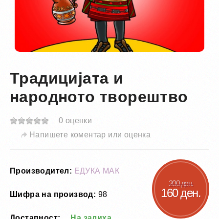
Традицијата и
народното творештво
0 оценки
Напишете коментар или оценка
Производител:
ЕДУКА МАК
200 ден.
160 ден.
Шифра на производ:
98
Достапност:
На залиха