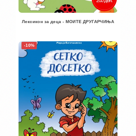
200 ден.
Лексикон за деца - МОИТЕ ДРУГАРЧИЊА
Во кошничка
-10%
Додај во желби
Додај за споредба