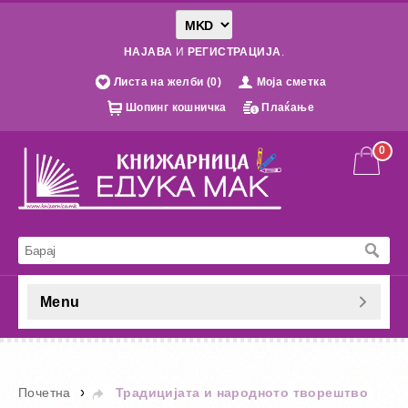
НАЈАВА
И
РЕГИСТРАЦИЈА
.
Листа на желби (0)
Моја сметка
Шопинг кошничка
Плаќање
0
Menu
»
Почетна
Традицијата и народното творештво