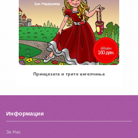
200 ден.
160 ден.
Принцезата и трите ангелчиња
Во кошничка
Додај во желби
Информации
Додај за споредба
За Нас