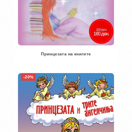
220 ден.
160 ден.
Принцезата на книгите
Во кошничка
-20%
Додај во желби
Додај за споредба