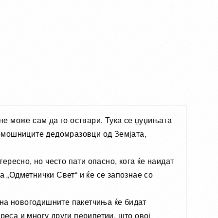
 не може сам да го оствари. Тука се џуџињата
 помошниците дедомразовци од Земјата,
ресно, но често пати опасно, кога ќе наидат
а „Одметнички Свет“ и ќе се запознае со
 на новогодишните пакетчиња ќе бидат
реса и многу други перипетии, што овој