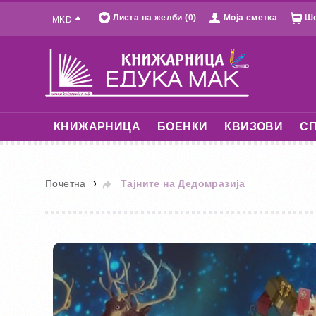
Листа на желби (0)
Моја сметка
Шо
MKD
КНИЖАРНИЦА
БОЕНКИ
КВИЗОВИ
СП
»
Почетна
Тајните на Дедомразија