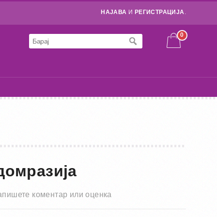
НАЈАВА
И
РЕГИСТРАЦИЈА
.
0
домразија
апишете коментар или оценка