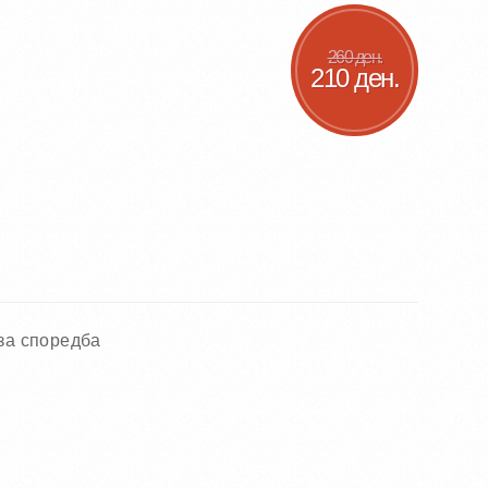
260 ден.
210 ден.
за споредба