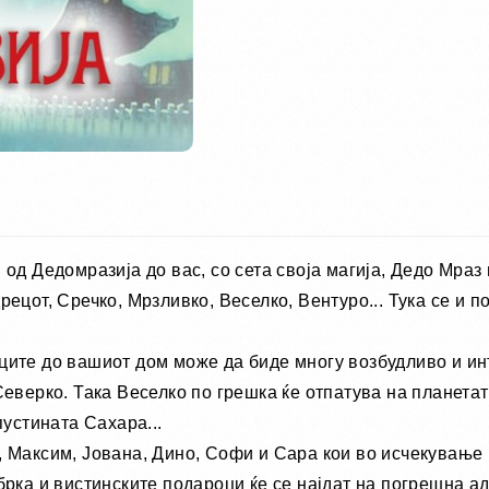
од Дедомразија до вас, со сета своја магија, Дедо Мраз
рецот, Сречко, Мрзливко, Веселко, Вентуро... Тука се и
ите до вашиот дом може да биде многу возбудливо и инте
Северко. Така Веселко по грешка ќе отпатува на планетат
пустината Сахара...
, Максим, Јована, Дино, Софи и Сара кои во исчекување
брка и вистинските подароци ќе се најдат на погрешна ад