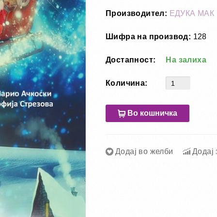
Производител:
ЕДУКА МАК
Шифра на производ:
128
Достапност:
На залиха
Количина:
Во кошничка
Додај во желби
Додај 