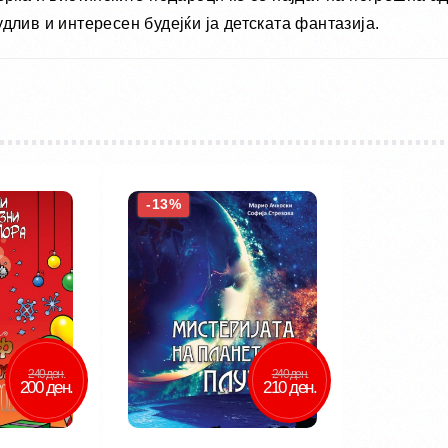
длив и интересен будејќи ја детската фантазија.
-13%
240 ден.
240 ден.
200 ден.
210 ден.