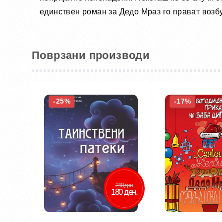
единствен роман за Дедо Мраз го прават возбу
Поврзани производи
-25%
-17%
240 ден.
180 ден.