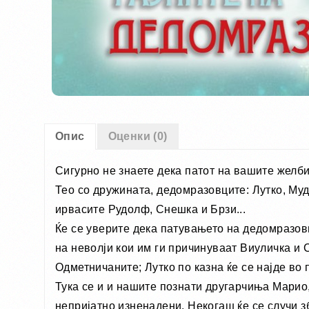
Опис
Оценки (0)
Сигурно не знаете дека патот на вашите желби 
Тео со дружината, дедомразовците: Лутко, Муд
ирвасите Рудолф, Снешка и Брзи...
Ќе се уверите дека патувањето на дедомразовц
на неволји кои им ги причинуваат Виуличка и 
Одметничаните; Лутко по казна ќе се најде во 
Тука се и и нашите познати другарчиња Марио
непријатно изненадени. Некогаш ќе се случи з