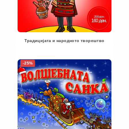
200 ден.
160 ден.
Традицијата и народното творештво
Во кошничка
-25%
Додај во желби
Додај за споредба