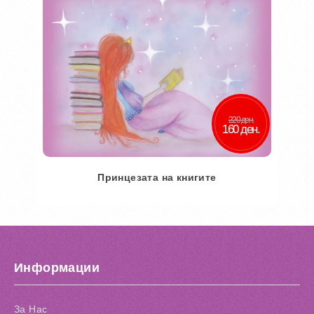
220 ден.
160 ден.
Принцезата на книгите
Во кошничка
Додај во желби
Информации
Додај за споредба
За Нас