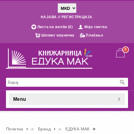
НАЈАВА
И
РЕГИСТРАЦИЈА
.
Листа на желби (0)
Моја сметка
Шопинг кошничка
Плаќање
0
Menu
»
»
»
Почетна
Бренд
ЕДУКА МАК