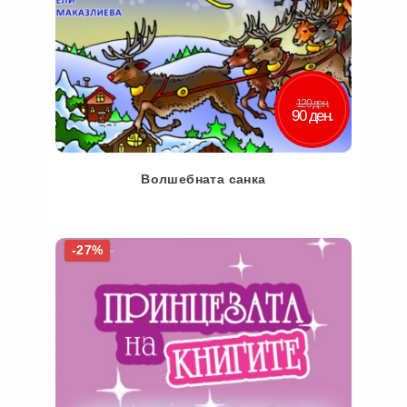
120 ден.
90 ден.
Волшебната санка
Во кошничка
-27%
Додај во желби
Додај за споредба