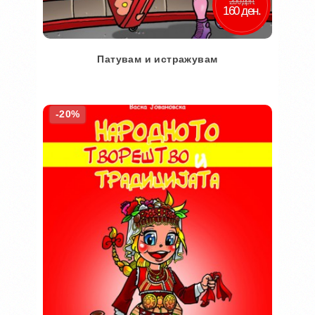
200 ден.
160 ден.
Патувам и истражувам
Во кошничка
-20%
Додај во желби
Додај за споредба