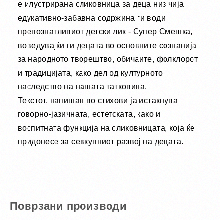
е илустрирана сликовница за деца низ чија
едукативнo-забавна содржина ги води
препознатливиот детски лик - Супер Смешка,
воведувајќи ги децата во основните сознанија
за народното творештво, обичаите, фолклорот
и традицијата, како дел од културното
наследство на нашата татковина.
Текстот, напишан во стихови ја истакнува
говорно-јазичната, естетската, како и
воспитната функција на сликовницата, која ќе
придонесе за севкупниот развој на децатa.
Поврзани производи