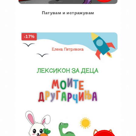
Патувам и истражувам
Во кошничка
-17%
Додај во желби
Додај за споредба