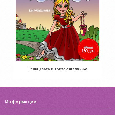
200 ден.
160 ден.
Принцезата и трите ангелчиња
Во кошничка
Додај во желби
Информации
Додај за споредба