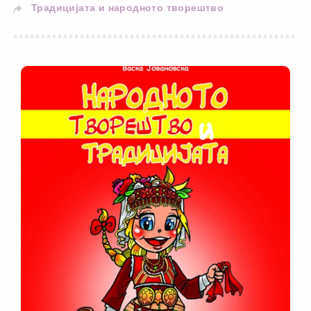
Традицијата и народното творештво