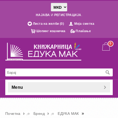
НАЈАВА
И
РЕГИСТРАЦИЈА
.
Листа на желби (0)
Моја сметка
Шопинг кошничка
Плаќање
0
Menu
»
»
»
Почетна
Бренд
ЕДУКА МАК