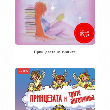
220 ден.
160 ден.
Принцезата на книгите
Во кошничка
-20%
Додај во желби
Додај за споредба