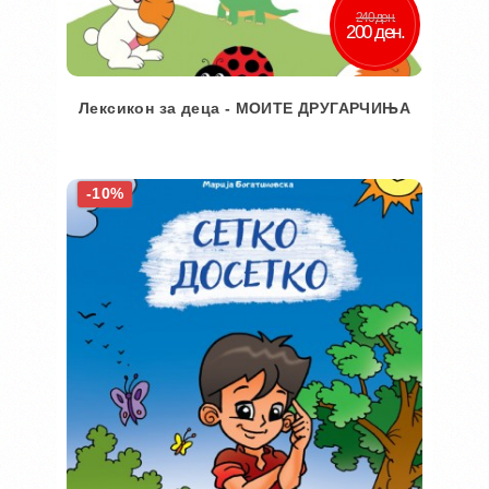
240 ден.
200 ден.
Лексикон за деца - МОИТЕ ДРУГАРЧИЊА
Во кошничка
-10%
Додај во желби
Додај за споредба