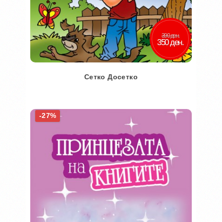
390 ден.
350 ден.
Сетко Досетко
Во кошничка
-27%
Додај во желби
Додај за споредба