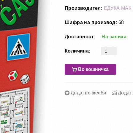
Производител:
ЕДУКА МАК
Шифра на производ:
68
Достапност:
На залиха
Количина:
Во кошничка
Додај во желби
Додај 