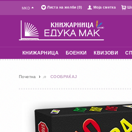
Листа на желби (0)
Моја сметка
Шо
MKD
КНИЖАРНИЦА
БОЕНКИ
КВИЗОВИ
СП
»
Почетна
СООБРАЌАЈ