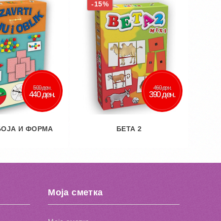
-15%
500 ден.
460 ден.
440 ден.
390 ден.
БОЈА И ФОРМА
БЕТА 2
 кошничка
Во кошничка
ај во желби
Додај во желби
Моја сметка
 за споредба
Додај за споредба