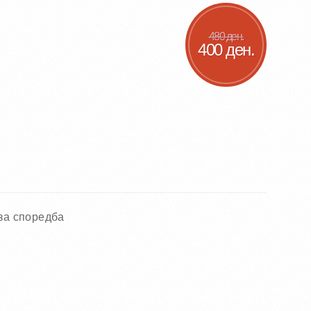
480 ден.
400 ден.
за споредба