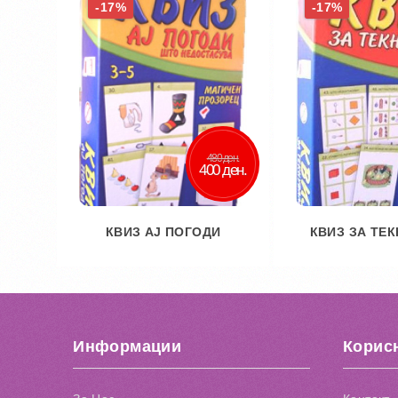
-17%
-17%
480 ден.
400 ден.
КВИЗ АЈ ПОГОДИ
КВИЗ ЗА ТЕ
Во кошничка
Во кош
Додај во желби
Додај во
Информации
Корис
Додај за споредба
Додај за 