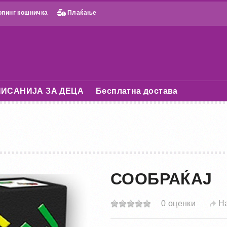
пинг кошничка
Плаќање
ИСАНИЈА ЗА ДЕЦА
Бесплатна достава
СООБРАЌАЈ
0 оценки
Н