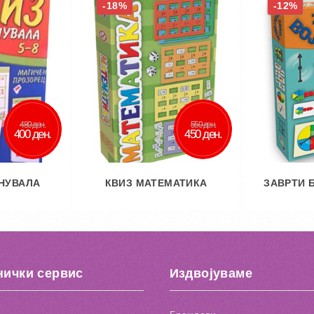
-18%
-12%
480 ден.
550 ден.
400 ден.
450 ден.
КНУВАЛА
КВИЗ МАТЕМАТИКА
ЗАВРТИ 
ничка
Во кошничка
Во
 желби
Додај во желби
Дод
нички сервис
Издвојуваме
споредба
Додај за споредба
Додај