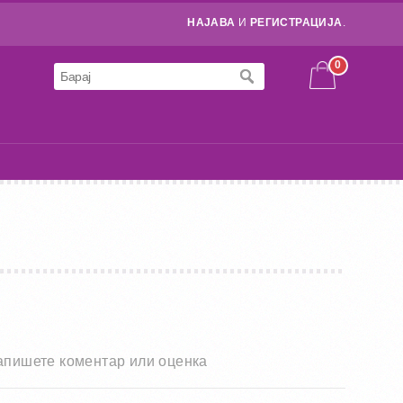
НАЈАВА
И
РЕГИСТРАЦИЈА
.
0
апишете коментар или оценка