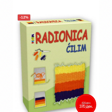
Во кошничка
-12%
Додај во желби
Додај за споредба
420 ден.
370 ден.