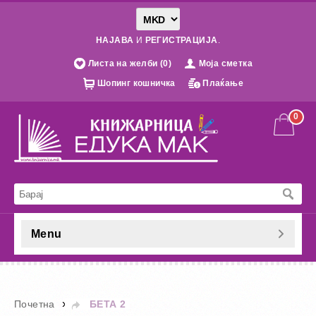
НАЈАВА
И
РЕГИСТРАЦИЈА
.
Листа на желби (0)
Моја сметка
Шопинг кошничка
Плаќање
0
Menu
»
Почетна
БЕТА 2