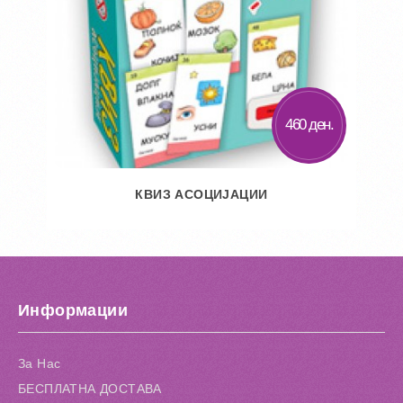
460 ден.
КВИЗ АСОЦИЈАЦИИ
Во кошничка
Додај во желби
Информации
Додај за споредба
За Нас
БЕСПЛАТНА ДОСТАВА