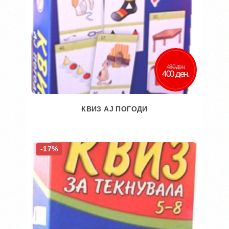
480 ден.
400 ден.
КВИЗ АЈ ПОГОДИ
Во кошничка
-17%
Додај во желби
Додај за споредба