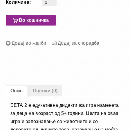
Количина:
Во кошничка
Додај во желби
Додај за споредба
Опис
Оценки (0)
БЕТА 2 е едукативна дидактичка игра наменета
за деца на возраст од 5+ години. Целта на оваа
игра е запознавање со животните и со
деловите од нивните тела, развивање на моќта