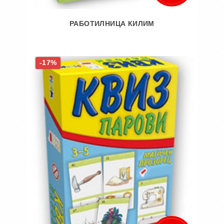
РАБОТИЛНИЦА КИЛИМ
Во кошничка
-17%
Додај во желби
Додај за споредба