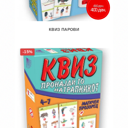
480 ден.
400 ден.
КВИЗ ПАРОВИ
Во кошничка
-15%
Додај во желби
Додај за споредба