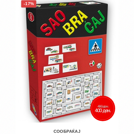
-17%
Додај во желби
Додај за споредба
480 ден.
400 ден.
СООБРАЌАЈ