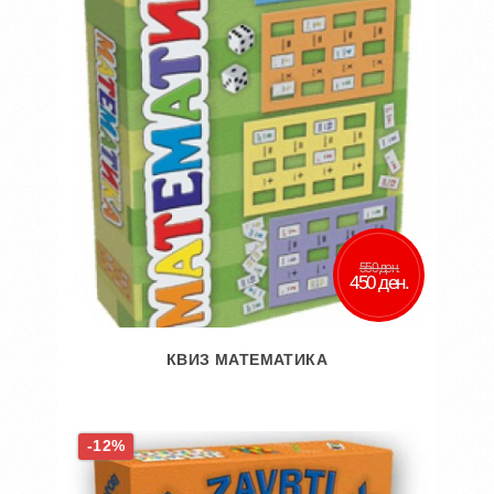
550 ден.
450 ден.
КВИЗ МАТЕМАТИКА
Во кошничка
-12%
Додај во желби