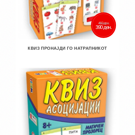
460 ден.
390 ден.
КВИЗ ПРОНАЈДИ ГО НАТРАПНИКОТ
Во кошничка
Додај во желби
Додај за споредба