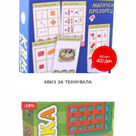
480 ден.
400 ден.
КВИЗ ЗА ТЕКНУВАЛА
Во кошничка
-18%
Додај во желби
Додај за споредба