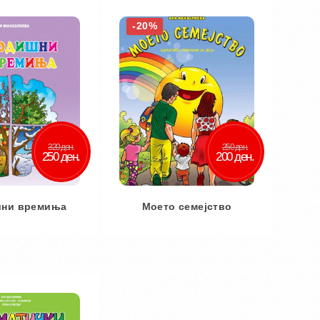
-20%
320 ден.
250 ден.
250 ден.
200 ден.
шни времиња
Моето семејство
 кошничка
Во кошничка
ај во желби
Додај во желби
 за споредба
Додај за споредба