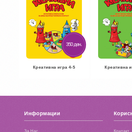
Додај за споредба
350 ден.
Креативна игра 4-5
Креативна и
Во кошничка
Во кош
Додај во желби
Додај во
Додај за споредба
Додај за 
Информации
Корис
За Нас
Контакт