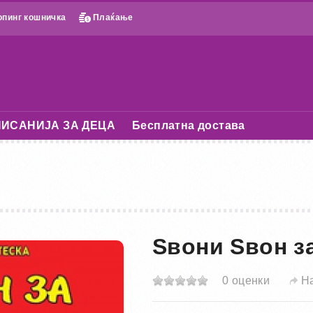
пинг кошничка
Плаќање
ИСАНИЈА ЗА ДЕЦА
Бесплатна достава
Ѕвони Ѕвон з
0 оценки
Н