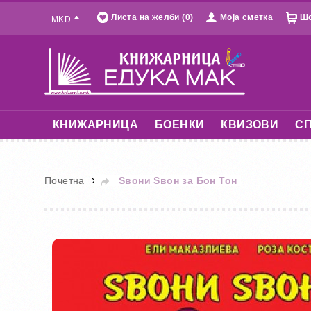
Листа на желби (0)
Моја сметка
Шо
MKD
КНИЖАРНИЦА
БОЕНКИ
КВИЗОВИ
СП
»
Почетна
Ѕвони Ѕвон за Бон Тон