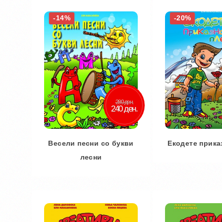
-14%
-20%
280 ден.
240 ден.
Весели песни со букви
Екодете прика
лесни
Во кош
Во кошничка
Додај во
Додај во желби
Додај за 