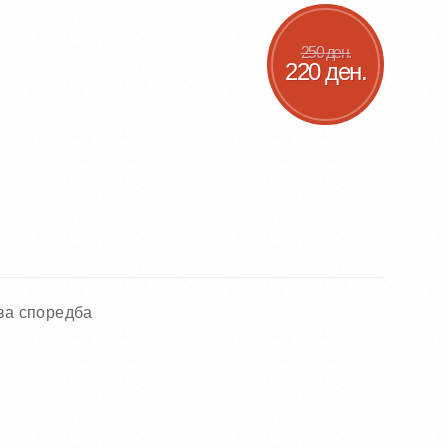
250 ден.
220 ден.
за споредба