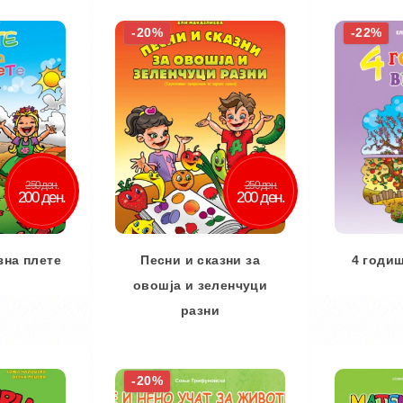
-20%
-22%
250 ден.
250 ден.
200 ден.
200 ден.
зна плете
Песни и сказни за
4 годи
овошја и зеленчуци
разни
ничка
Во
 желби
Дод
Во кошничка
-20%
споредба
Додај