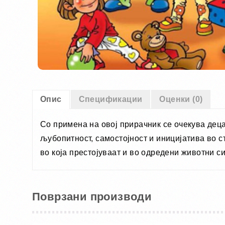
Опис
Спецификации
Оценки (0)
Со примена на овој прирачник се очекува деца
љубопитност, самостојност и иницијатива во 
во која престојуваат и во одредени животни с
Поврзани производи