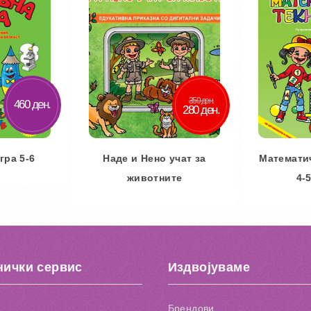
Додај во желби
Додај за споредба
350 ден.
460 ден.
280 ден.
гра 5-6
Наде и Нено учат за
Математи
животните
4-
ничка
Во кошничка
Во
 желби
Додај во желби
Дод
споредба
нички сервис
Издвојуваме
Додај за споредба
Додај
Брендови