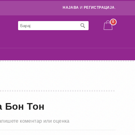
НАЈАВА
И
РЕГИСТРАЦИЈА
.
0
а Бон Тон
апишете коментар или оценка