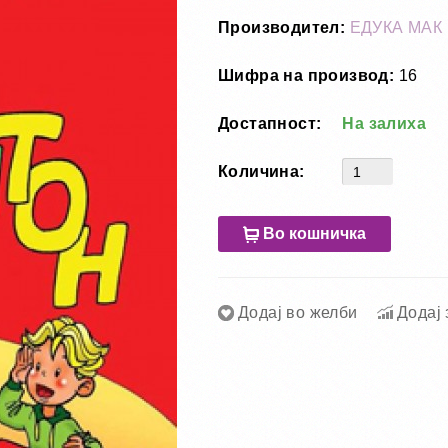
Производител:
ЕДУКА МАК
Шифра на производ:
16
Достапност:
На залиха
Количина:
Во кошничка
Додај во желби
Додај 