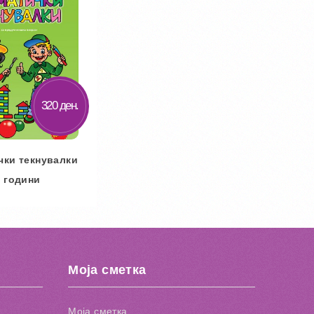
320 ден.
чки текнувалки
5 години
 кошничка
ај во желби
Моја сметка
 за споредба
Моја сметка